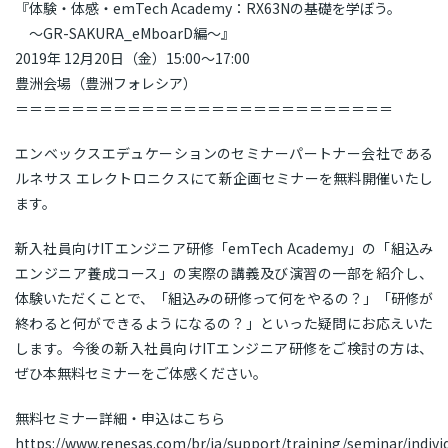
『体験・体感・emTech Academy：RX63Nの基礎を学ぼう。
～GR-SAKURA_eMboarD編～』
2019年 12月20日（金）15:00～17:00
豊洲会場（豊洲フォレシア）
＝＝＝＝＝＝＝＝＝＝＝＝＝＝＝＝＝＝＝＝＝＝＝＝＝＝＝
エンベックスエデュケーションのセミナーパートナー会社である
ルネサス エレクトロニクスにて新企画セミナーを無料開催いたし
ます。
新入社員向けITエンジニア研修「emTech Academy」の「組込み
エンジニア養成コース」の実際の講義及び演習の一部を紹介し、
体験いただくことで、「組込みの研修って何をやるの？」「研修が
終わると何ができるようになるの？」といった疑問にお応えいた
します。今後の新入社員向けITエンジニア研修をご検討の方は、
ぜひ本無料セミナーをご体感ください。
無料セミナー詳細・申込はこちら
https://www.renesas.com/br/ja/support/training/seminar/indivi