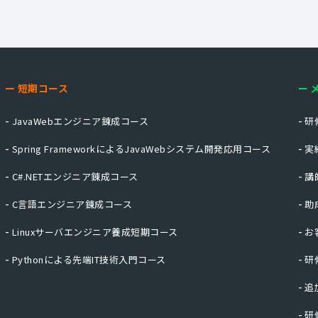
短期コース
JavaWebエンジニア錬成コース
研
Spring FrameworkによるJavaWebシステム開発応用コース
実
C#.NETエンジニア錬成コース
講
C言語エンジニア錬成コース
助
Linuxサーバエンジニア養成短期コース
お
Pythonによる先端IT技術入門コース
研
追
研